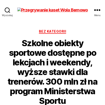
Przegrywanie
Wyszukaj
Menu
kaset
Bemowo
Wola
Kategorie
BEZ KATEGORII
od
Szkolne obiekty
17
zł
sportowe dostępne po
Hurt
lekcjach i weekendy,
wyższe stawki dla
trenerów. 300 mln zł na
program Ministerstwa
Sportu