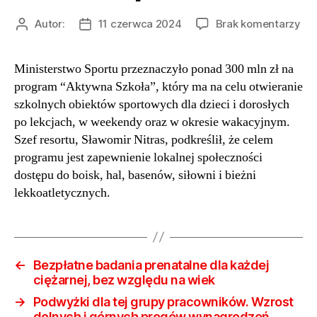
do
Autor:
11 czerwca 2024
Brak komentarzy
Autor
Data
Szk
wpisu
wpisu
obi
Ministerstwo Sportu przeznaczyło ponad 300 mln zł na
sp
program “Aktywna Szkoła”, który ma na celu otwieranie
do
po
szkolnych obiektów sportowych dla dzieci i dorosłych
lek
po lekcjach, w weekendy oraz w okresie wakacyjnym.
i
Szef resortu, Sławomir Nitras, podkreślił, że celem
we
programu jest zapewnienie lokalnej społeczności
wy
dostępu do boisk, hal, basenów, siłowni i bieżni
sta
lekkoatletycznych.
dla
tre
30
ml
zł
←
Bezpłatne badania prenatalne dla każdej
na
ciężarnej, bez względu na wiek
pr
→
Podwyżki dla tej grupy pracowników. Wzrost
Min
dolnych i górnych progów wynagrodzeń