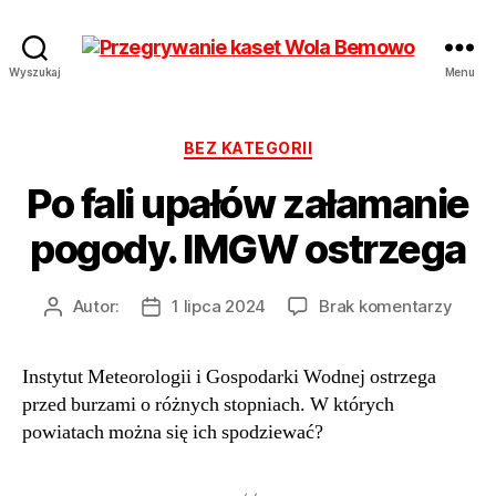
Przegrywanie
Wyszukaj
Menu
kaset
Bemowo
Wola
Kategorie
BEZ KATEGORII
od
Po fali upałów załamanie
17
zł
pogody. IMGW ostrzega
Hurt
do
Autor:
1 lipca 2024
Brak komentarzy
Autor
Data
Po
wpisu
wpisu
fali
Instytut Meteorologii i Gospodarki Wodnej ostrzega
upał
przed burzami o różnych stopniach. W których
załam
pogo
powiatach można się ich spodziewać?
IMG
ostrz