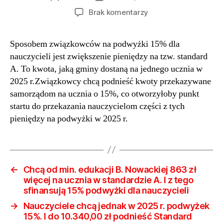
wpisu
wpisu
do
Brak komentarzy
Związkowcy
do
Sposobem związkowców na podwyżki 15% dla
min.
nauczycieli jest zwiększenie pieniędzy na tzw. standard
edukacji
B.
A. To kwota, jaką gminy dostaną na jednego ucznia w
Nowackiej.
2025 r.Związkowcy chcą podnieść kwoty przekazywane
Znaleźli
samorządom na ucznia o 15%, co otworzyłoby punkt
sprytny
startu do przekazania nauczycielom części z tych
sposób
pieniędzy na podwyżki w 2025 r.
na
podwyżki
o
15%
pensji
←
Chcą od min. edukacji B. Nowackiej 863 zł
nauczycieli.
więcej na ucznia w standardzie A. I z tego
Ale
sfinansują 15% podwyżki dla nauczycieli
to
→
Nauczyciele chcą jednak w 2025 r. podwyżek
się
15%. I do 10.340,00 zł podnieść Standard
nie