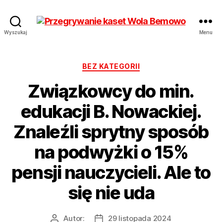
Przegrywanie
Wyszukaj
Menu
kaset
Bemowo
Wola
Kategorie
BEZ KATEGORII
od
Związkowcy do min.
17
zł
edukacji B. Nowackiej.
Hurt
Znaleźli sprytny sposób
na podwyżki o 15%
pensji nauczycieli. Ale to
się nie uda
Autor:
29 listopada 2024
Autor
Data