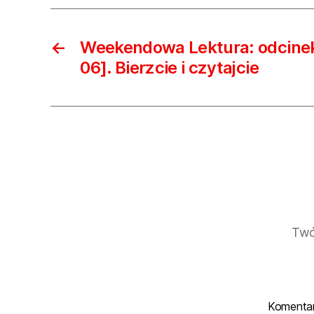
←
Weekendowa Lektura: odcinek
06]. Bierzcie i czytajcie
Twó
Komenta