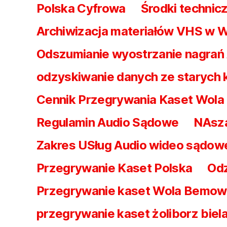
Polska Cyfrowa
Środki technicz
Archiwizacja materiałów VHS w 
Odszumianie wyostrzanie nagrań
odzyskiwanie danych ze starych
Cennik Przegrywania Kaset Wol
Regulamin Audio Sądowe
NAsz
Zakres USług Audio wideo sądow
Przegrywanie Kaset Polska
Odz
Przegrywanie kaset Wola Bemo
przegrywanie kaset żoliborz biel