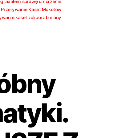
egraaałem sprawę umorzenie
Przerywanie Kaset Mokotów
ywanie kaset żoliborz bielany
róbny
atyki.