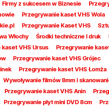
Firmy z sukcesem w Biznesie
Przegry
mowie
Przegrywanie kaset VHS Wola
kie.pl
Przegrywanie Kaset VHS
Szt
awa Włochy
Środki techniczne I druk
 kaset VHS Ursus
Przegrywanie kas
ów
Przegrywanie kaset VHS Grójec
inek
Przegrywanie kaset VHS Łomża
Wywoływanie filmów 8mm i skanowani
Przegrywanie kaset VHS Anin
Przeg
Przegrywanie płyt mini DVD 8cm
Prz