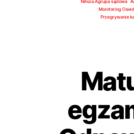
NAsza Agrupa sądowa
A
Monitoring Osie
Przegrywanie k
Matu
egzam