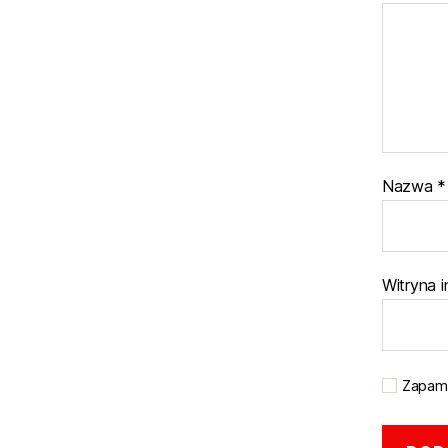
Nazwa
*
Witryna 
Zapami