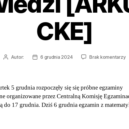
iedzi [ARK
CKE]
d
Autor:
6 grudnia 2024
Brak komentarzy
Autor
Data
M
wpisu
wpisu
2
P
e
tek 5 grudnia rozpoczęły się się próbne egzaminy
z
ne organizowane przez Centralną Komisję Egzamina
m
ą do 17 grudnia. Dziś 6 grudnia egzamin z matematy
O
[
Z
C