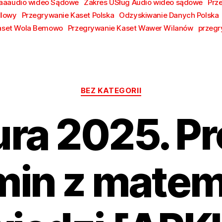
aaaudio wideo Sądowe
Zakres USług Audio wideo sądowe
Prz
dlowy
Przegrywanie Kaset Polska
Odzyskiwanie Danych Polska
aset Wola Bemowo
Przegrywanie Kaset Wawer Wilanów
przegr
Kategorie
BEZ KATEGORII
ra 2025. P
in z matem