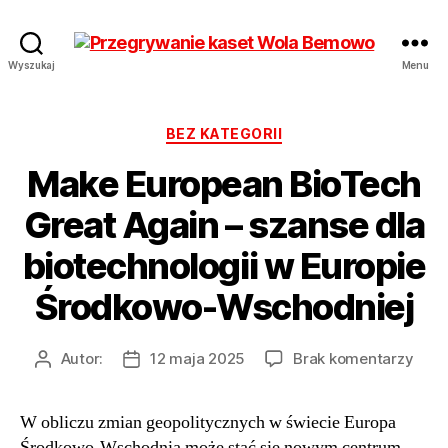
Przegrywanie
Wyszukaj
Menu
kaset
Bemowo
Wola
Kategorie
BEZ KATEGORII
od
Make European BioTech
17
zł
Great Again – szanse dla
Hurt
biotechnologii w Europie
Środkowo-Wschodniej
do
Autor:
12 maja 2025
Brak komentarzy
Autor
Data
Mak
wpisu
wpisu
Euro
W obliczu zmian geopolitycznych w świecie Europa
BioT
Środkowo-Wschodnia może stać się nowym centrum
Grea