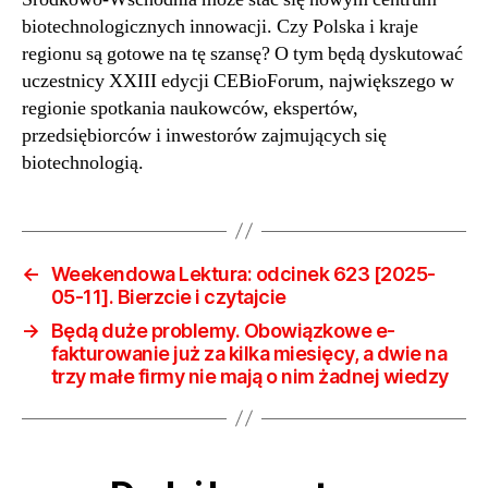
Agai
biotechnologicznych innowacji. Czy Polska i kraje
–
regionu są gotowe na tę szansę? O tym będą dyskutować
szan
uczestnicy XXIII edycji CEBioForum, największego w
dla
regionie spotkania naukowców, ekspertów,
biot
przedsiębiorców i inwestorów zajmujących się
w
biotechnologią.
Euro
Środ
Wsch
←
Weekendowa Lektura: odcinek 623 [2025-
05-11]. Bierzcie i czytajcie
→
Będą duże problemy. Obowiązkowe e-
fakturowanie już za kilka miesięcy, a dwie na
trzy małe firmy nie mają o nim żadnej wiedzy