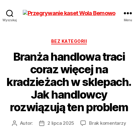
Przegrywanie
Wyszukaj
Menu
kaset
Bemowo
Wola
Kategorie
BEZ KATEGORII
od
Branża handlowa traci
17
zł
coraz więcej na
Hurt
kradzieżach w sklepach.
Jak handlowcy
rozwiązują ten problem
do
Autor:
2 lipca 2025
Brak komentarzy
Autor
Data
Bran
wpisu
wpisu
hand