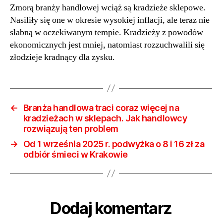
Zmorą branży handlowej wciąż są kradzieże sklepowe.
traci
Nasiliły się one w okresie wysokiej inflacji, ale teraz nie
cora
więce
słabną w oczekiwanym tempie. Kradzieży z powodów
na
ekonomicznych jest mniej, natomiast rozzuchwalili się
kradz
złodzieje kradnący dla zysku.
w
sklep
Jak
hand
rozwi
←
Branża handlowa traci coraz więcej na
ten
kradzieżach w sklepach. Jak handlowcy
rozwiązują ten problem
prob
→
Od 1 września 2025 r. podwyżka o 8 i 16 zł za
odbiór śmieci w Krakowie
Dodaj komentarz