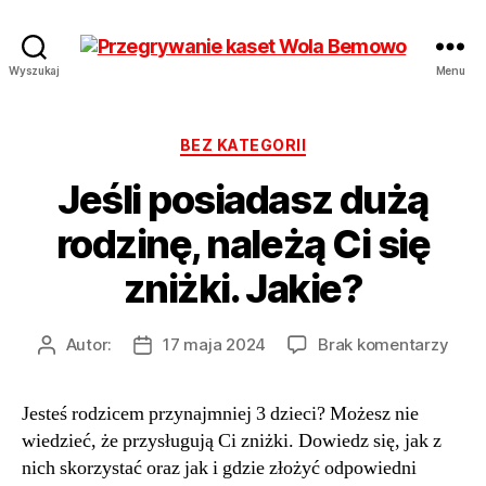
Przegrywanie
Wyszukaj
Menu
kaset
Bemowo
Wola
Kategorie
BEZ KATEGORII
od
Jeśli posiadasz dużą
17
zł
rodzinę, należą Ci się
Hurt
zniżki. Jakie?
do
Autor:
17 maja 2024
Brak komentarzy
Autor
Data
Jeśli
wpisu
wpisu
posi
Jesteś rodzicem przynajmniej 3 dzieci? Możesz nie
dużą
wiedzieć, że przysługują Ci zniżki. Dowiedz się, jak z
rodzi
nale
nich skorzystać oraz jak i gdzie złożyć odpowiedni