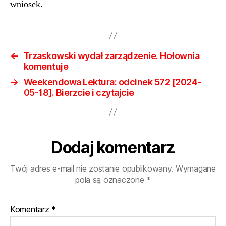
Ci
wniosek.
się
zniżk
Jaki
←
Trzaskowski wydał zarządzenie. Hołownia
komentuje
→
Weekendowa Lektura: odcinek 572 [2024-
05-18]. Bierzcie i czytajcie
Dodaj komentarz
Twój adres e-mail nie zostanie opublikowany.
Wymagane
pola są oznaczone
*
Komentarz
*