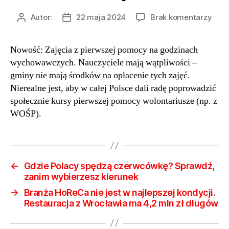
do
Autor:
22 maja 2024
Brak komentarzy
Autor
Data
Min.
wpisu
wpisu
eduk
Nowość: Zajęcia z pierwszej pomocy na godzinach
Barb
wychowawczych. Nauczyciele mają wątpliwości –
Nowa
Now
gminy nie mają środków na opłacenie tych zajęć.
zaję
Nierealne jest, aby w całej Polsce dali radę poprowadzić
w
społecznie kursy pierwszej pomocy wolontariusze (np. z
czas
WOŚP).
godz
wyc
od
1
wrze
←
Gdzie Polacy spędzą czerwcówkę? Sprawdź,
202
zanim wybierzesz kierunek
r.
→
Branża HoReCa nie jest w najlepszej kondycji.
Sam
Restauracja z Wrocławia ma 4,2 mln zł długów
pytaj
Kto