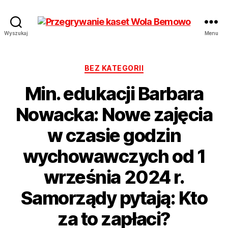
Przegrywanie
Wyszukaj
Menu
kaset
Bemowo
Wola
Kategorie
BEZ KATEGORII
od
Min. edukacji Barbara
17
zł
Nowacka: Nowe zajęcia
Hurt
w czasie godzin
wychowawczych od 1
września 2024 r.
Samorządy pytają: Kto
za to zapłaci?