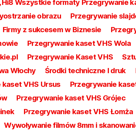
 ,Hi8 Wszystkie formaty Przegrywanie 
yostrzanie obrazu
Przegrywanie slajd
Firmy z sukcesem w Biznesie
Przegry
mowie
Przegrywanie kaset VHS Wola
kie.pl
Przegrywanie Kaset VHS
Szt
awa Włochy
Środki techniczne I druk
 kaset VHS Ursus
Przegrywanie kas
ów
Przegrywanie kaset VHS Grójec
inek
Przegrywanie kaset VHS Łomża
Wywoływanie filmów 8mm i skanowani