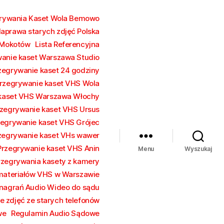
grywania Kaset Wola Bemowo
aprawa starych zdjęć Polska
 Mokotów
Lista Referencyjna
wanie kaset Warszawa Studio
zegrywanie kaset 24 godziny
rzegrywanie kaset VHS Wola
 kaset VHS Warszawa Włochy
zegrywanie kaset VHS Ursus
zegrywanie kaset VHS Grójec
zegrywanie kaset VHs wawer
Przegrywanie kaset VHS Anin
Menu
Wyszukaj
rzegrywania kasety z kamery
 materiałów VHS w Warszawie
nagrań Audio Wideo do sądu
e zdjęć ze starych telefonów
we
Regulamin Audio Sądowe