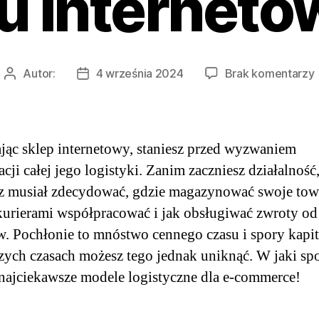
u internet
Autor:
4 września 2024
Brak komentarzy
Autor
Data
wpisu
wpisu
jąc sklep internetowy, staniesz przed wyzwaniem
acji całej jego logistyki. Zanim zaczniesz działalność
z musiał zdecydować, gdzie magazynować swoje towa
kurierami współpracować i jak obsługiwać zwroty od
w. Pochłonie to mnóstwo cennego czasu i spory kapi
szych czasach możesz tego jednak uniknąć. W jaki sp
najciekawsze modele logistyczne dla e-commerce!