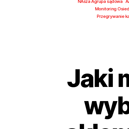
NAsza Agrupa sądowa
A
Monitoring Osie
Przegrywanie k
Jaki 
wyb