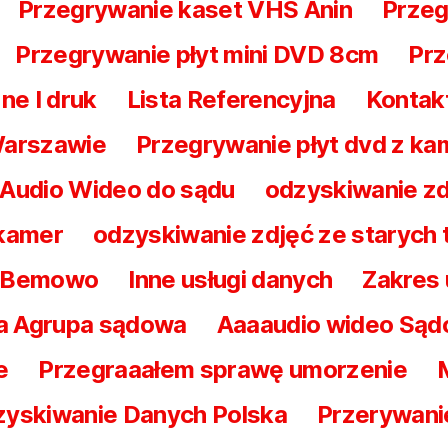
Przegrywanie kaset VHS Anin
Przeg
Przegrywanie płyt mini DVD 8cm
Prz
ne I druk
Lista Referencyjna
Kontak
Warszawie
Przegrywanie płyt dvd z ka
 Audio Wideo do sądu
odzyskiwanie zd
 kamer
odzyskiwanie zdjęć ze starych
a Bemowo
Inne usługi danych
Zakres
a Agrupa sądowa
Aaaaudio wideo Są
e
Przegraaałem sprawę umorzenie
yskiwanie Danych Polska
Przerywani