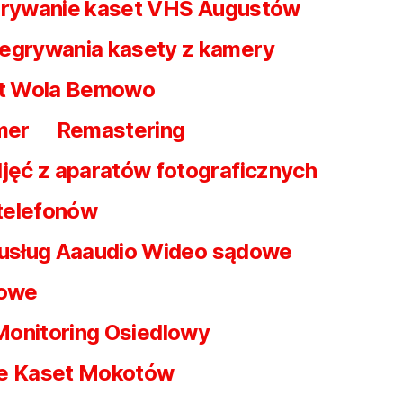
rywanie kaset VHS Augustów
egrywania kasety z kamery
t Wola Bemowo
mer
Remastering
jęć z aparatów fotograficznych
 telefonów
 usług Aaaudio Wideo sądowe
dowe
Monitoring Osiedlowy
e Kaset Mokotów