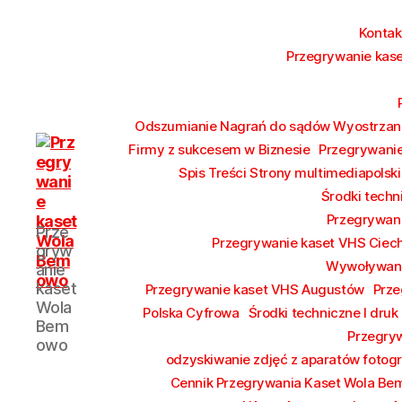
Konta
Przegrywanie kase
Odszumianie Nagrań do sądów Wyostrzani
Firmy z sukcesem w Biznesie
Przegrywanie
Spis Treści Strony multimediapolski
Środki techn
Przegrywan
Przegrywanie
Prze
kaset
Przegrywanie kaset VHS Ciec
gryw
Bemowo
Wywoływani
anie
Wola
kaset
Przegrywanie kaset VHS Augustów
Prze
od
Wola
Polska Cyfrowa
Środki techniczne I druk
17
Bem
Przegryw
zł
owo
Hurt
odzyskiwanie zdjęć z aparatów fotog
Cennik Przegrywania Kaset Wola B