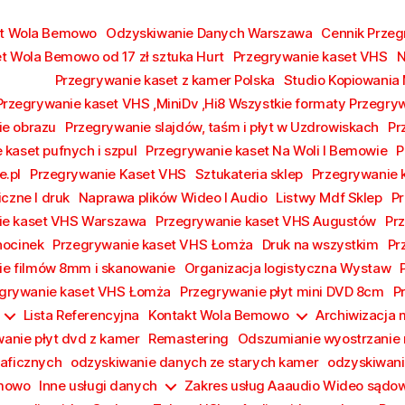
kt Wola Bemowo
Odzyskiwanie Danych Warszawa
Cennik Prze
t Wola Bemowo od 17 zł sztuka Hurt
Przegrywanie kaset VHS
N
Przegrywanie kaset z kamer Polska
Studio Kopiowania
Przegrywanie kaset VHS ,MiniDv ,Hi8 Wszystkie formaty Przegry
e obrazu
Przegrywanie slajdów, taśm i płyt w Uzdrowiskach
Pr
 kaset pufnych i szpul
Przegrywanie kaset Na Woli I Bemowie
P
e.pl
Przegrywanie Kaset VHS
Sztukateria sklep
Przegrywanie
iczne I druk
Naprawa plików Wideo I Audio
Listwy Mdf Sklep
Pr
ie kaset VHS Warszawa
Przegrywanie kaset VHS Augustów
Pr
hocinek
Przegrywanie kaset VHS Łomża
Druk na wszystkim
Pr
e filmów 8mm i skanowanie
Organizacja logistyczna Wystaw
grywanie kaset VHS Łomża
Przegrywanie płyt mini DVD 8cm
P
Lista Referencyjna
Kontakt Wola Bemowo
Archiwizacja
anie płyt dvd z kamer
Remastering
Odszumianie wyostrzanie 
raficznych
odzyskiwanie danych ze starych kamer
odzyskiwani
emowo
Inne usługi danych
Zakres usług Aaaudio Wideo sądo