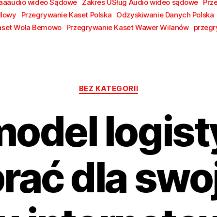
aaaudio wideo Sądowe
Zakres USług Audio wideo sądowe
Prz
dlowy
Przegrywanie Kaset Polska
Odzyskiwanie Danych Polska
aset Wola Bemowo
Przegrywanie Kaset Wawer Wilanów
przegr
Kategorie
BEZ KATEGORII
model logis
rać dla swo