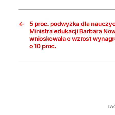
←
5 proc. podwyżka dla nauczyci
Ministra edukacji Barbara No
wnioskowała o wzrost wynagr
o 10 proc.
Twó