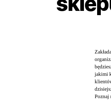
sklep
Zakłada
organiz
będzies
jakimi 
klientó
dzisiej
Poznaj 