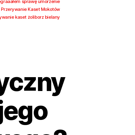
egraaałem sprawę umorzenie
Przerywanie Kaset Mokotów
ywanie kaset żoliborz bielany
tyczny
jego