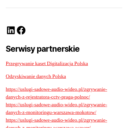
LinkedIn
Facebook
Serwisy partnerskie
Przegrywanie kaset Digitalizacja Polska
Odzyskiwanie danych Polska
https://uslugi-sadowe-audio-wideo.pl/zgrywanie-
danych-z-rejestratora-cctv-praga-polnoc/
https://uslugi-sadowe-audio-wideo.pl/zgrywanie-
danych-z-monitoringu-warszawa-mokotow/
https://uslugi-sadowe-audio-wideo.pl/zgrywanie-
danych-z-monitoringu-warszawa-wawer/