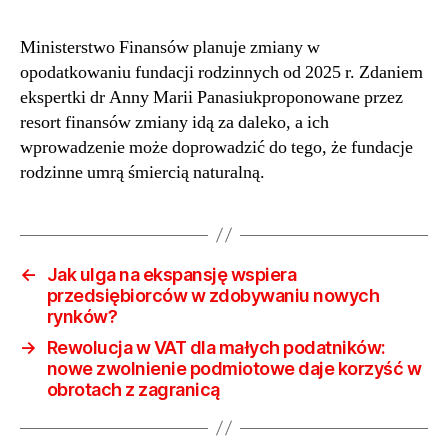
Fundacje
rodzinne
Ministerstwo Finansów planuje zmiany w
umrą
opodatkowaniu fundacji rodzinnych od 2025 r. Zdaniem
śmiercią
naturalną?
ekspertki dr Anny Marii Panasiukproponowane przez
Ekspertka
resort finansów zmiany idą za daleko, a ich
krytycznie
wprowadzenie może doprowadzić do tego, że fundacje
o
rodzinne umrą śmiercią naturalną.
planach
Ministerstwa
Finansów
←
Jak ulga na ekspansję wspiera
przedsiębiorców w zdobywaniu nowych
rynków?
→
Rewolucja w VAT dla małych podatników:
nowe zwolnienie podmiotowe daje korzyść w
obrotach z zagranicą