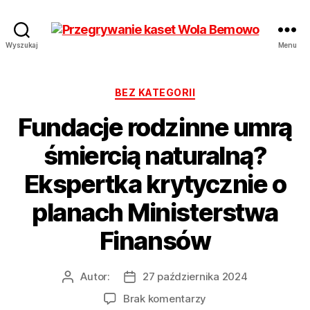
Przegrywanie
Wyszukaj
Menu
kaset
Bemowo
Wola
Kategorie
BEZ KATEGORII
od
Fundacje rodzinne umrą
17
zł
śmiercią naturalną?
Hurt
Ekspertka krytycznie o
planach Ministerstwa
Finansów
Autor:
27 października 2024
Autor
Data
wpisu
wpisu
do
Brak komentarzy