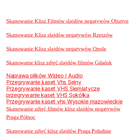
Skanowanie Klisz Filmów slajdów negatywów Olsztyn
Skanowanie Klisz slajdów negatywów Rzeszów
Skanowanie Klisz slajdów negatywów Opole
Skanowanie klisz zdjęć slajdów filmów Gdańsk
Naprawa plików Wideo I Audio
Przegrywanie kaset Vhs Sejny
Przegrywanie kaset VHS Siemiatycze
przegrywanie kaset VHS Sokółka
Przegrywanie kaset vhs Wysokie mazowieckie
Skanowanie zdjęć filmów klisz slajdów negatywów
Praga Północ
Skanowanie zdjęć klisz slajdów Praga Południe