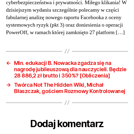
12-
cyberbezpieczeństwa i prywatności. Miłego klikania! W
14].
dzisiejszym wydaniu szczególnie polecamy w części
Bie
fabularnej analizę nowego raportu Facebooka z oceny
i
systemowych ryzyk (pkt 3) oraz doniesienia o operacji
czy
PowerOff, w ramach której zamknięto 27 platform […]
←
Min. edukacji B. Nowacka zgadza się na
nagrodę jubileuszową dla nauczycieli. Będzie
28 886,2 zł brutto i 350%? [Obliczenia]
→
Twórca Not The Hidden Wiki, Michał
Błaszczak, gościem Rozmowy Kontrolowanej
Dodaj komentarz