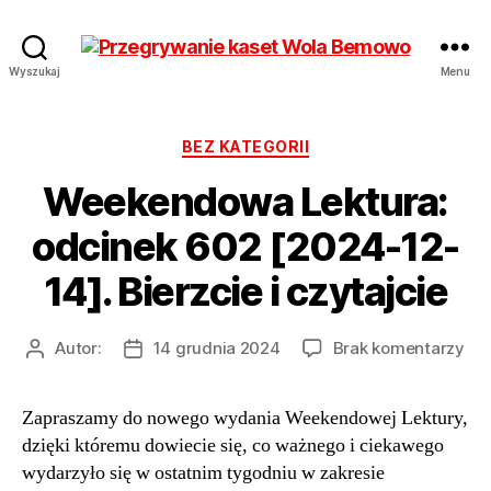
Przegrywanie
Wyszukaj
Menu
kaset
Bemowo
Wola
Kategorie
BEZ KATEGORII
od
Weekendowa Lektura:
17
zł
odcinek 602 [2024-12-
Hurt
14]. Bierzcie i czytajcie
do
Autor:
14 grudnia 2024
Brak komentarzy
Autor
Data
We
wpisu
wpisu
Lek
Zapraszamy do nowego wydania Weekendowej Lektury,
odc
dzięki któremu dowiecie się, co ważnego i ciekawego
60
[20
wydarzyło się w ostatnim tygodniu w zakresie