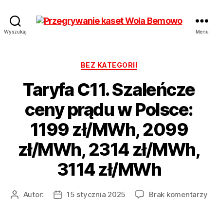
Przegrywanie
Wyszukaj
Menu
kaset
Bemowo
Wola
Kategorie
BEZ KATEGORII
od
Taryfa C11. Szaleńcze
17
zł
ceny prądu w Polsce:
Hurt
1199 zł/MWh, 2099
zł/MWh, 2314 zł/MWh,
3114 zł/MWh
do
Autor:
15 stycznia 2025
Brak komentarzy
Autor
Data
Ta
wpisu
wpisu
C11