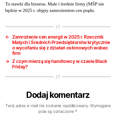
To stawki dla biznesu. Małe i średnie firmy (MŚP nie
Sz
będzie w 2025 r. objęty zamrożeniem cen prądu.
ce
pr
w
Pol
11
←
Zamrożenie cen energii w 2025 r. Rzecznik
zł
Małych i Średnich Przedsiębiorstw krytycznie
20
o wycofaniu się z działań osłonowych wobec
zł
firm
23
→
Z czym mierzą się handlowcy w czasie Black
zł
Friday?
31
zł
Dodaj komentarz
Twój adres e-mail nie zostanie opublikowany.
Wymagane
pola są oznaczone
*