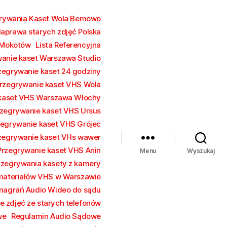
grywania Kaset Wola Bemowo
aprawa starych zdjęć Polska
 Mokotów
Lista Referencyjna
wanie kaset Warszawa Studio
zegrywanie kaset 24 godziny
rzegrywanie kaset VHS Wola
 kaset VHS Warszawa Włochy
zegrywanie kaset VHS Ursus
zegrywanie kaset VHS Grójec
zegrywanie kaset VHs wawer
Przegrywanie kaset VHS Anin
Menu
Wyszukaj
rzegrywania kasety z kamery
 materiałów VHS w Warszawie
nagrań Audio Wideo do sądu
e zdjęć ze starych telefonów
we
Regulamin Audio Sądowe