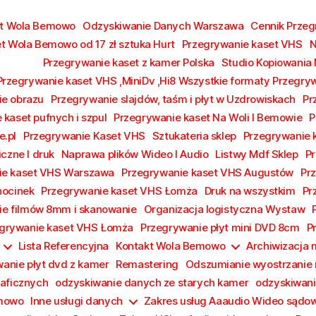
kt Wola Bemowo
Odzyskiwanie Danych Warszawa
Cennik Prze
t Wola Bemowo od 17 zł sztuka Hurt
Przegrywanie kaset VHS
N
Przegrywanie kaset z kamer Polska
Studio Kopiowania
Przegrywanie kaset VHS ,MiniDv ,Hi8 Wszystkie formaty Przegry
e obrazu
Przegrywanie slajdów, taśm i płyt w Uzdrowiskach
Pr
 kaset pufnych i szpul
Przegrywanie kaset Na Woli I Bemowie
P
e.pl
Przegrywanie Kaset VHS
Sztukateria sklep
Przegrywanie
iczne I druk
Naprawa plików Wideo I Audio
Listwy Mdf Sklep
Pr
ie kaset VHS Warszawa
Przegrywanie kaset VHS Augustów
Pr
hocinek
Przegrywanie kaset VHS Łomża
Druk na wszystkim
Pr
e filmów 8mm i skanowanie
Organizacja logistyczna Wystaw
grywanie kaset VHS Łomża
Przegrywanie płyt mini DVD 8cm
P
Lista Referencyjna
Kontakt Wola Bemowo
Archiwizacja
anie płyt dvd z kamer
Remastering
Odszumianie wyostrzanie 
raficznych
odzyskiwanie danych ze starych kamer
odzyskiwani
emowo
Inne usługi danych
Zakres usług Aaaudio Wideo sądo