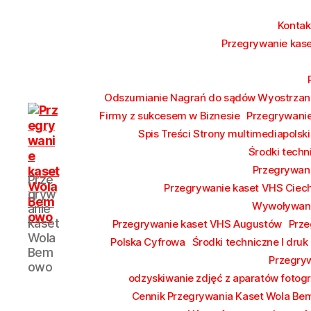
Konta
Przegrywanie kase
Odszumianie Nagrań do sądów Wyostrzani
Firmy z sukcesem w Biznesie
Przegrywanie
Spis Treści Strony multimediapolski
Środki techn
Przegrywan
Przegrywanie
Prze
kaset
Przegrywanie kaset VHS Ciec
gryw
Bemowo
Wywoływani
anie
Wola
kaset
Przegrywanie kaset VHS Augustów
Prze
od
Wola
Polska Cyfrowa
Środki techniczne I druk
17
Bem
Przegryw
zł
owo
Hurt
odzyskiwanie zdjęć z aparatów fotog
Cennik Przegrywania Kaset Wola B