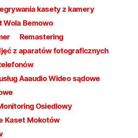
egrywania kasety z kamery
t Wola Bemowo
mer
Remastering
jęć z aparatów fotograficznych
 telefonów
 usług Aaaudio Wideo sądowe
dowe
Monitoring Osiedlowy
e Kaset Mokotów
w