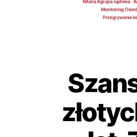
NAsza Agrupa sądowa
A
Monitoring Osie
Przegrywanie k
Szans
złotyc