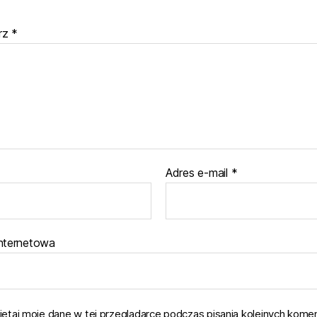
rz
*
Adres e-mail
*
internetowa
ętaj moje dane w tej przeglądarce podczas pisania kolejnych komen