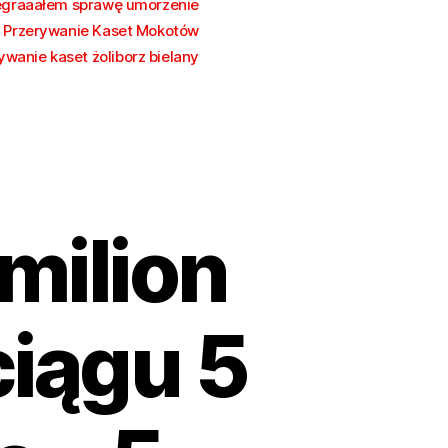
egraaałem sprawę umorzenie
Przerywanie Kaset Mokotów
ywanie kaset żoliborz bielany
milion
ciągu 5