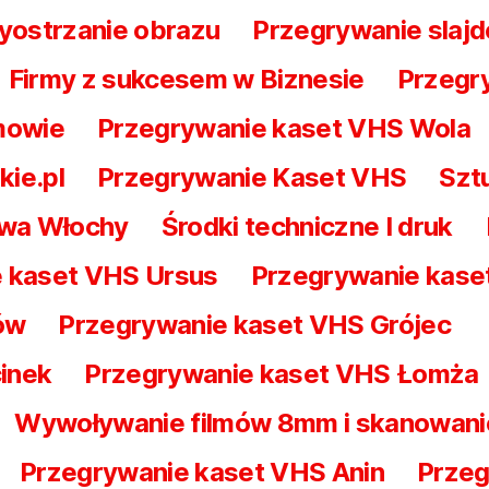
yostrzanie obrazu
Przegrywanie slajd
Firmy z sukcesem w Biznesie
Przegry
mowie
Przegrywanie kaset VHS Wola
kie.pl
Przegrywanie Kaset VHS
Szt
awa Włochy
Środki techniczne I druk
 kaset VHS Ursus
Przegrywanie kas
ów
Przegrywanie kaset VHS Grójec
inek
Przegrywanie kaset VHS Łomża
Wywoływanie filmów 8mm i skanowani
Przegrywanie kaset VHS Anin
Przeg