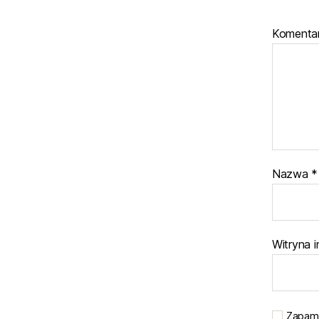
Komenta
Nazwa
*
Witryna 
Zapami