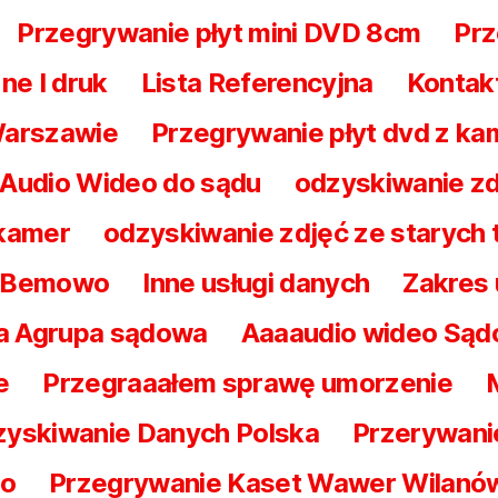
Przegrywanie płyt mini DVD 8cm
Prz
ne I druk
Lista Referencyjna
Kontak
Warszawie
Przegrywanie płyt dvd z ka
 Audio Wideo do sądu
odzyskiwanie zd
 kamer
odzyskiwanie zdjęć ze starych
a Bemowo
Inne usługi danych
Zakres
a Agrupa sądowa
Aaaaudio wideo Są
e
Przegraaałem sprawę umorzenie
yskiwanie Danych Polska
Przerywani
wo
Przegrywanie Kaset Wawer Wilanó