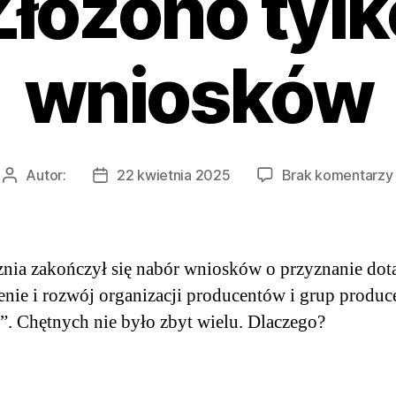
 Złożono tyl
wniosków
Autor:
22 kwietnia 2025
Brak komentarzy
Autor
Data
wpisu
wpisu
znia zakończył się nabór wniosków o przyznanie dota
nie i rozwój organizacji producentów i grup produ
”. Chętnych nie było zbyt wielu. Dlaczego?