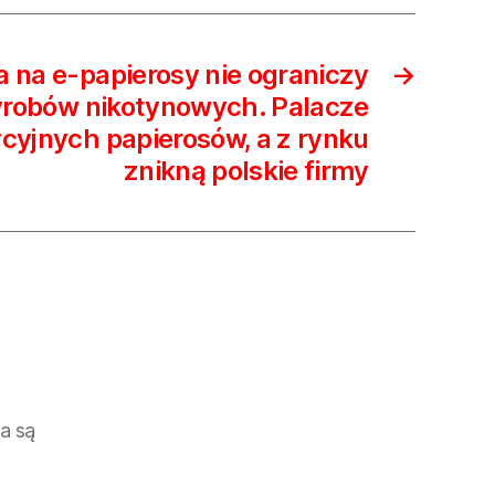
Złożono
tylko…
5
 na e-papierosy nie ograniczy
→
wniosków
yrobów nikotynowych. Palacze
cyjnych papierosów, a z rynku
znikną polskie firmy
a są