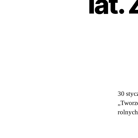
lat.
30 styc
„Tworze
rolnych