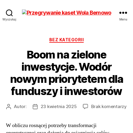
Przegrywanie
Wyszukaj
Menu
kaset
Bemowo
Wola
Kategorie
BEZ KATEGORII
od
Boom na zielone
17
zł
inwestycje. Wodór
Hurt
nowym priorytetem dla
funduszy i inwestorów
do
Autor:
23 kwietnia 2025
Brak komentarzy
Autor
Data
Bo
wpisu
wpisu
na
W obliczu rosnącej potrzeby transformacji
zie
energetycznej oraz dążenia do osiągnięcia celów
inw