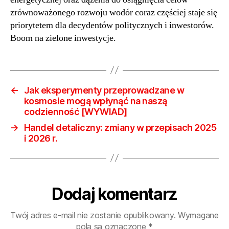
Wo
zrównoważonego rozwoju wodór coraz częściej staje się
no
priorytetem dla decydentów politycznych i inwestorów.
pr
Boom na zielone inwestycje.
dl
fu
i
in
←
Jak eksperymenty przeprowadzane w
kosmosie mogą wpłynąć na naszą
codzienność [WYWIAD]
→
Handel detaliczny: zmiany w przepisach 2025
i 2026 r.
Dodaj komentarz
Twój adres e-mail nie zostanie opublikowany.
Wymagane
pola są oznaczone
*