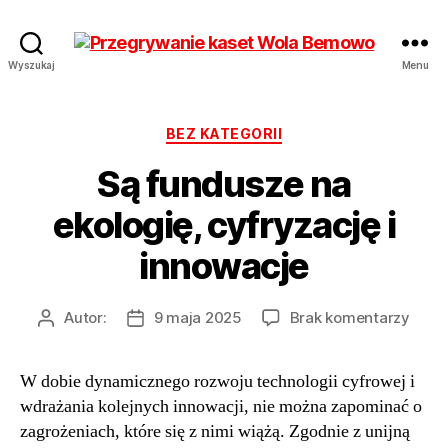
Przegrywanie
Wyszukaj
Menu
kaset
Bemowo
Wola
Kategorie
BEZ KATEGORII
od
Są fundusze na
17
zł
ekologię, cyfryzację i
Hurt
innowacje
do
Autor:
9 maja 2025
Brak komentarzy
Autor
Data
Są
wpisu
wpisu
fund
W dobie dynamicznego rozwoju technologii cyfrowej i
na
wdrażania kolejnych innowacji, nie można zapominać o
ekolo
cyfry
zagrożeniach, które się z nimi wiążą. Zgodnie z unijną