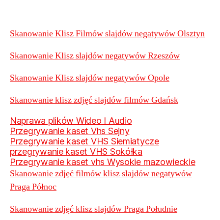
Skanowanie Klisz Filmów slajdów negatywów Olsztyn
Skanowanie Klisz slajdów negatywów Rzeszów
Skanowanie Klisz slajdów negatywów Opole
Skanowanie klisz zdjęć slajdów filmów Gdańsk
Naprawa plików Wideo I Audio
Przegrywanie kaset Vhs Sejny
Przegrywanie kaset VHS Siemiatycze
przegrywanie kaset VHS Sokółka
Przegrywanie kaset vhs Wysokie mazowieckie
Skanowanie zdjęć filmów klisz slajdów negatywów
Praga Północ
Skanowanie zdjęć klisz slajdów Praga Południe