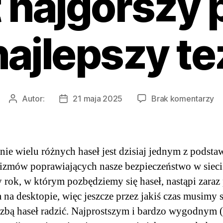
t najgorszy
najlepszy te
d
Autor:
21 maja 2025
Brak komentarzy
Autor
Data
Uż
wpisu
wpisu
me
ha
w
nie wielu różnych haseł jest dzisiaj jednym z podst
pr
zmów poprawiających nasze bezpieczeństwo w sieci
T
y rok, w którym pozbędziemy się haseł, nastąpi zaraz
ni
je
 na desktopie, więc jeszcze przez jakiś czas musimy 
na
czbą haseł radzić. Najprostszym i bardzo wygodnym 
po