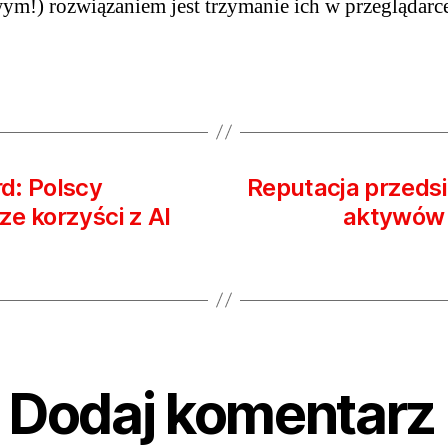
m!) rozwiązaniem jest trzymanie ich w przeglądarce
al
na
te
ni
d: Polscy
Reputacja przedsi
e korzyści z AI
aktywów 
Dodaj komentarz