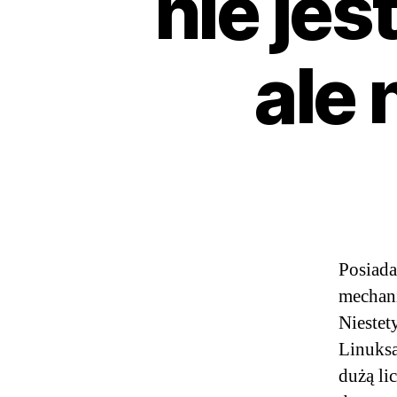
nie jes
ale 
Posiada
mechani
Niestet
Linuksa
dużą li