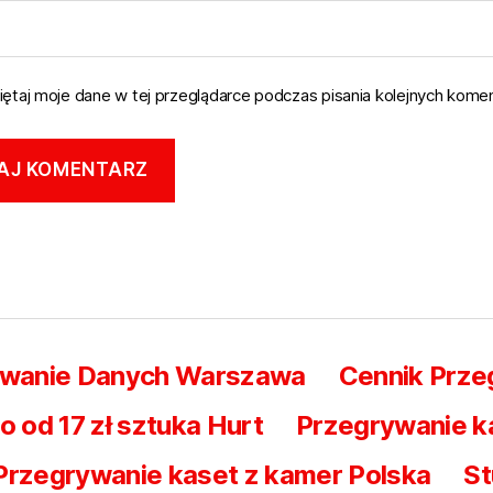
ętaj moje dane w tej przeglądarce podczas pisania kolejnych komen
iwanie Danych Warszawa
Cennik Prz
od 17 zł sztuka Hurt
Przegrywanie k
Przegrywanie kaset z kamer Polska
St