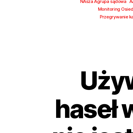
NAsza Agrupa sądowa
A
Monitoring Osie
Przegrywanie k
Uży
haseł 