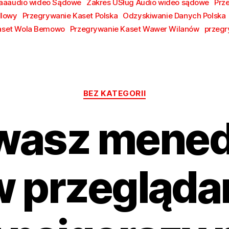
aaaudio wideo Sądowe
Zakres USług Audio wideo sądowe
Prz
dlowy
Przegrywanie Kaset Polska
Odzyskiwanie Danych Polska
aset Wola Bemowo
Przegrywanie Kaset Wawer Wilanów
przegr
Kategorie
BEZ KATEGORII
wasz mened
w przegląda