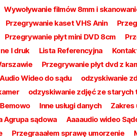
Wywoływanie filmów 8mm i skanowani
Przegrywanie kaset VHS Anin
Przeg
Przegrywanie płyt mini DVD 8cm
Prz
ne I druk
Lista Referencyjna
Kontak
Warszawie
Przegrywanie płyt dvd z ka
 Audio Wideo do sądu
odzyskiwanie zd
 kamer
odzyskiwanie zdjęć ze starych
a Bemowo
Inne usługi danych
Zakres
a Agrupa sądowa
Aaaaudio wideo Są
e
Przegraaałem sprawę umorzenie