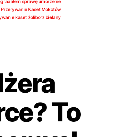
egraaałem sprawę umorzenie
Przerywanie Kaset Mokotów
ywanie kaset żoliborz bielany
żera
rce? To