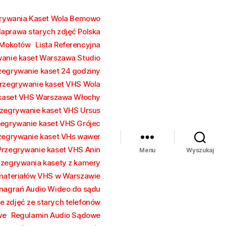
grywania Kaset Wola Bemowo
aprawa starych zdjęć Polska
 Mokotów
Lista Referencyjna
wanie kaset Warszawa Studio
zegrywanie kaset 24 godziny
rzegrywanie kaset VHS Wola
 kaset VHS Warszawa Włochy
zegrywanie kaset VHS Ursus
zegrywanie kaset VHS Grójec
zegrywanie kaset VHs wawer
Przegrywanie kaset VHS Anin
Menu
Wyszukaj
rzegrywania kasety z kamery
 materiałów VHS w Warszawie
nagrań Audio Wideo do sądu
e zdjęć ze starych telefonów
we
Regulamin Audio Sądowe