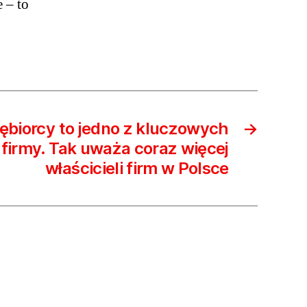
 – to
e
jlepszy
ż
e
ębiorcy to jedno z kluczowych
→
firmy. Tak uważa coraz więcej
właścicieli firm w Polsce