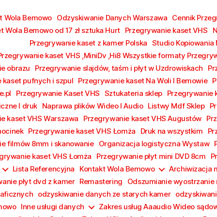
kt Wola Bemowo
Odzyskiwanie Danych Warszawa
Cennik Prze
t Wola Bemowo od 17 zł sztuka Hurt
Przegrywanie kaset VHS
N
Przegrywanie kaset z kamer Polska
Studio Kopiowania
Przegrywanie kaset VHS ,MiniDv ,Hi8 Wszystkie formaty Przegry
e obrazu
Przegrywanie slajdów, taśm i płyt w Uzdrowiskach
Pr
 kaset pufnych i szpul
Przegrywanie kaset Na Woli I Bemowie
P
e.pl
Przegrywanie Kaset VHS
Sztukateria sklep
Przegrywanie
iczne I druk
Naprawa plików Wideo I Audio
Listwy Mdf Sklep
Pr
ie kaset VHS Warszawa
Przegrywanie kaset VHS Augustów
Pr
hocinek
Przegrywanie kaset VHS Łomża
Druk na wszystkim
Pr
e filmów 8mm i skanowanie
Organizacja logistyczna Wystaw
grywanie kaset VHS Łomża
Przegrywanie płyt mini DVD 8cm
P
Lista Referencyjna
Kontakt Wola Bemowo
Archiwizacja
anie płyt dvd z kamer
Remastering
Odszumianie wyostrzanie 
raficznych
odzyskiwanie danych ze starych kamer
odzyskiwani
emowo
Inne usługi danych
Zakres usług Aaaudio Wideo sądo