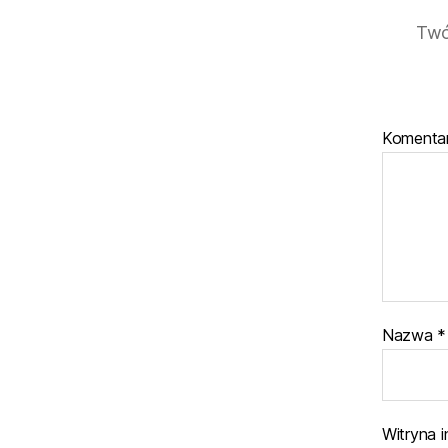
Twó
Komenta
Nazwa
*
Witryna 