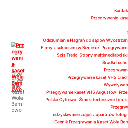
Konta
Przegrywanie kase
Odszumianie Nagrań do sądów Wyostrzani
Firmy z sukcesem w Biznesie
Przegrywanie
Spis Treści Strony multimediapolski
Środki techn
Przegrywan
Przegrywanie
Prze
kaset
Przegrywanie kaset VHS Ciec
gryw
Bemowo
Wywoływani
anie
Wola
kaset
Przegrywanie kaset VHS Augustów
Prze
od
Wola
Polska Cyfrowa
Środki techniczne I druk
17
Bem
Przegryw
zł
owo
Hurt
odzyskiwanie zdjęć z aparatów fotog
Cennik Przegrywania Kaset Wola B