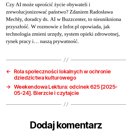
Czy AI może uprościć życie obywateli i
w
zrewolucjonizować państwo? Zdaniem Radosława
urzę
zdro
Mechły, doradcy ds. AI w Buzzcenter, to nieunikniona
i
przyszłość. W rozmowie z Infor.pl opowiada, jak
wybo
technologia zmieni urzędy, system opieki zdrowotnej,
„Nie
rynek pracy i… naszą prywatność.
będ
już
nigd
anon
←
Rola społeczności lokalnych w ochronie
dziedzictwa kulturowego
→
Weekendowa Lektura: odcinek 625 [2025-
05-24]. Bierzcie i czytajcie
Dodaj komentarz