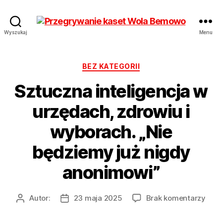
Przegrywanie
Wyszukaj
Menu
kaset
Bemowo
Wola
Kategorie
BEZ KATEGORII
od
Sztuczna inteligencja w
17
zł
urzędach, zdrowiu i
Hurt
wyborach. „Nie
będziemy już nigdy
anonimowi”
do
Autor:
23 maja 2025
Brak komentarzy
Autor
Data
Sztu
wpisu
wpisu
inte