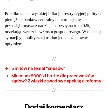
Prog
wpisu
wpisu
zami
Po kilku latach wysokiej inflacji i restrykcyjnej polityki
powr
pieniężnej banków centralnych, europejskie
Koni
euro
przedsiębiorstwa z nadzieją patrzyły na rok 2025,
firm
oczekując wreszcie wzrostu gospodarczego. W obecnej
moż
sytuacji geopolitycznej trudno jednak zachować
dotk
optymizm.
fala
bank
na
nies
dotą
←
5 mitów na temat “snusów”
skal
→
Minimum 8000 zł brutto dla pracowników
sądów? Związki zawodowe apelują o reformy
Dodaj komentarz