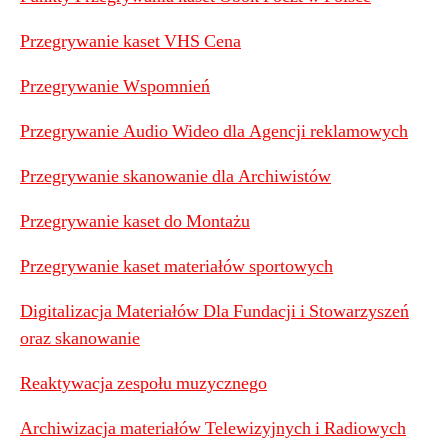
Przegrywanie kaset VHS Cena
Przegrywanie Wspomnień
Przegrywanie Audio Wideo dla Agencji reklamowych
Przegrywanie skanowanie dla Archiwistów
Przegrywanie kaset do Montażu
Przegrywanie kaset materiałów sportowych
Digitalizacja Materiałów Dla Fundacji i Stowarzyszeń
oraz skanowanie
Reaktywacja zespołu muzycznego
Archiwizacja materiałów Telewizyjnych i Radiowych