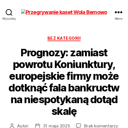
Przegrywanie
Wyszukaj
Menu
kaset
Bemowo
Wola
Kategorie
BEZ KATEGORII
od
Prognozy: zamiast
17
zł
powrotu Koniunktury,
Hurt
europejskie firmy może
dotknąć fala bankructw
na niespotykaną dotąd
skalę
do
Autor:
31 maja 2025
Brak komentarzy
Autor
Data