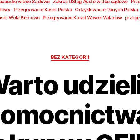
aaaudio wideo Sądowe
Zakres USług Audio wideo sądowe
Prz
dlowy
Przegrywanie Kaset Polska
Odzyskiwanie Danych Polska
aset Wola Bemowo
Przegrywanie Kaset Wawer Wilanów
przegr
Kategorie
BEZ KATEGORII
arto udziel
nomocnictwa