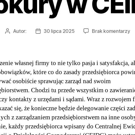
okury w CE
d
Autor:
30 lipca 2025
Brak komentarzy
Autor
Data
W
wpisu
wpisu
ud
pe
lu
enie własnej firmy to nie tylko pasja i satysfakcja, a
pr
obowiązków, które co do zasady przedsiębiorca powi
w
ać osobiście sprawując zarząd nad swoim
C
ębiorstwem. Chodzi tu przede wszystkim o zawierani
zy kontakty z urzędami i sądami. Wraz z rozwojem 
azać się, że konieczne będzie delegowanie części za
ych z zarządzaniem przedsiębiorstwem na inne osob
ie, każdy przedsiębiorca wpisany do Centralnej Ewid