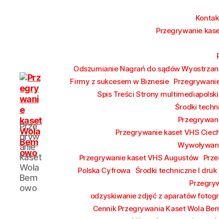
Konta
Przegrywanie kase
Odszumianie Nagrań do sądów Wyostrzani
Firmy z sukcesem w Biznesie
Przegrywanie
Spis Treści Strony multimediapolski
Środki techn
Przegrywan
Przegrywanie
Prze
kaset
Przegrywanie kaset VHS Ciec
gryw
Bemowo
Wywoływani
anie
Wola
kaset
Przegrywanie kaset VHS Augustów
Prze
od
Wola
Polska Cyfrowa
Środki techniczne I druk
17
Bem
Przegryw
zł
owo
Hurt
odzyskiwanie zdjęć z aparatów fotog
Cennik Przegrywania Kaset Wola B