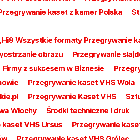
Przegrywanie kaset z kamer Polska
St
 ,Hi8 Wszystkie formaty Przegrywanie 
yostrzanie obrazu
Przegrywanie slajd
Firmy z sukcesem w Biznesie
Przegry
mowie
Przegrywanie kaset VHS Wola
kie.pl
Przegrywanie Kaset VHS
Szt
awa Włochy
Środki techniczne I druk
 kaset VHS Ursus
Przegrywanie kas
ów
Przegrywanie kaset VHS Grójec