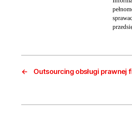
Informa
pełnomo
sprawac
przedsi
←
Outsourcing obsługi prawnej 