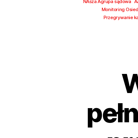
NAsza Agrupa sądowa
A
Monitoring Osie
Przegrywanie k
W
peł