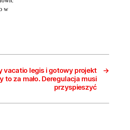
anowić
go w
 vacatio legis i gotowy projekt
→
y to za mało. Deregulacja musi
przyspieszyć