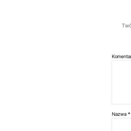
Twó
Komenta
Nazwa
*