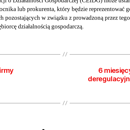
cji o Działalności Gospodarczej (CEIDG) może ust
cnika lub prokurenta, który będzie reprezentować 
h pozostających w związku z prowadzoną przez tego
ębiorcę działalnością gospodarczą.
firmy
6 miesięcy
deregulacyjn