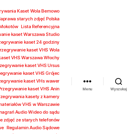
grywania Kaset Wola Bemowo
aprawa starych zdjęć Polska
 Mokotów
Lista Referencyjna
wanie kaset Warszawa Studio
zegrywanie kaset 24 godziny
rzegrywanie kaset VHS Wola
 kaset VHS Warszawa Włochy
zegrywanie kaset VHS Ursus
zegrywanie kaset VHS Grójec
zegrywanie kaset VHs wawer
Przegrywanie kaset VHS Anin
Menu
Wyszukaj
rzegrywania kasety z kamery
 materiałów VHS w Warszawie
nagrań Audio Wideo do sądu
e zdjęć ze starych telefonów
we
Regulamin Audio Sądowe