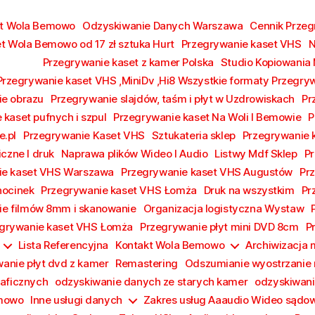
kt Wola Bemowo
Odzyskiwanie Danych Warszawa
Cennik Prze
t Wola Bemowo od 17 zł sztuka Hurt
Przegrywanie kaset VHS
N
Przegrywanie kaset z kamer Polska
Studio Kopiowania
Przegrywanie kaset VHS ,MiniDv ,Hi8 Wszystkie formaty Przegry
e obrazu
Przegrywanie slajdów, taśm i płyt w Uzdrowiskach
Pr
 kaset pufnych i szpul
Przegrywanie kaset Na Woli I Bemowie
P
e.pl
Przegrywanie Kaset VHS
Sztukateria sklep
Przegrywanie
iczne I druk
Naprawa plików Wideo I Audio
Listwy Mdf Sklep
Pr
ie kaset VHS Warszawa
Przegrywanie kaset VHS Augustów
Pr
hocinek
Przegrywanie kaset VHS Łomża
Druk na wszystkim
Pr
e filmów 8mm i skanowanie
Organizacja logistyczna Wystaw
grywanie kaset VHS Łomża
Przegrywanie płyt mini DVD 8cm
P
Lista Referencyjna
Kontakt Wola Bemowo
Archiwizacja
anie płyt dvd z kamer
Remastering
Odszumianie wyostrzanie 
raficznych
odzyskiwanie danych ze starych kamer
odzyskiwani
emowo
Inne usługi danych
Zakres usług Aaaudio Wideo sądo