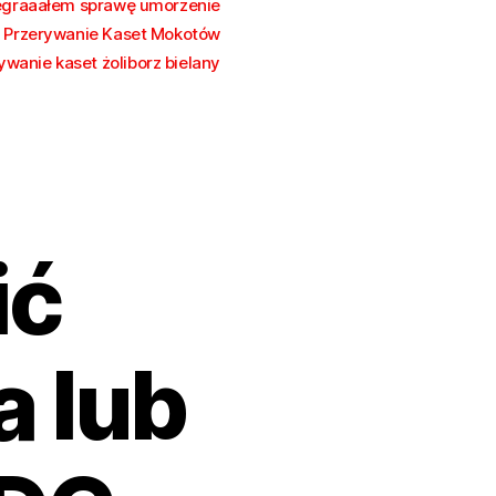
egraaałem sprawę umorzenie
Przerywanie Kaset Mokotów
ywanie kaset żoliborz bielany
ić
 lub