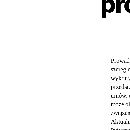
pr
Prowadz
szereg 
wykonyw
przedsi
umów, c
może ok
związan
Aktualn