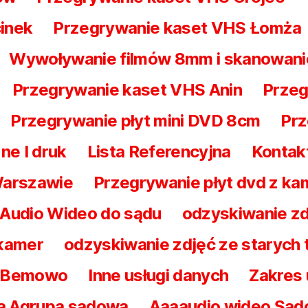
inek
Przegrywanie kaset VHS Łomża
Wywoływanie filmów 8mm i skanowani
Przegrywanie kaset VHS Anin
Przeg
Przegrywanie płyt mini DVD 8cm
Prz
ne I druk
Lista Referencyjna
Kontak
Warszawie
Przegrywanie płyt dvd z ka
 Audio Wideo do sądu
odzyskiwanie zd
 kamer
odzyskiwanie zdjęć ze starych
a Bemowo
Inne usługi danych
Zakres
a Agrupa sądowa
Aaaaudio wideo Są