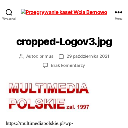
Przegrywanie
Wyszukaj
Menu
kaset
Bemowo
Wola
cropped-Logov3.jpg
od
17
zł
Autor:
primus
29 października 2021
Autor
Data
Hurt
wpisu
wpisu
do
Brak komentarzy
cropped-
Logov3.jpg
https://multimediapolskie.pl/wp-