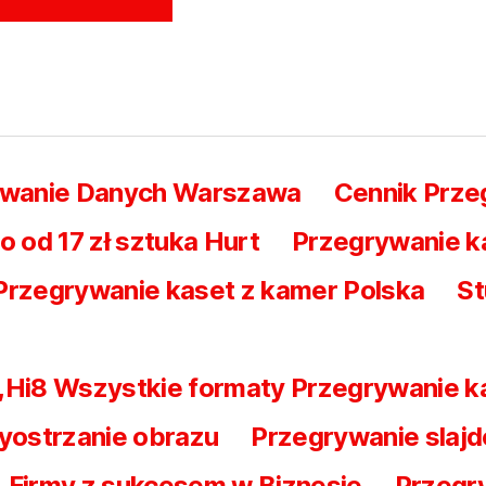
iwanie Danych Warszawa
Cennik Prz
od 17 zł sztuka Hurt
Przegrywanie k
Przegrywanie kaset z kamer Polska
St
 ,Hi8 Wszystkie formaty Przegrywanie 
yostrzanie obrazu
Przegrywanie slajd
Firmy z sukcesem w Biznesie
Przegry