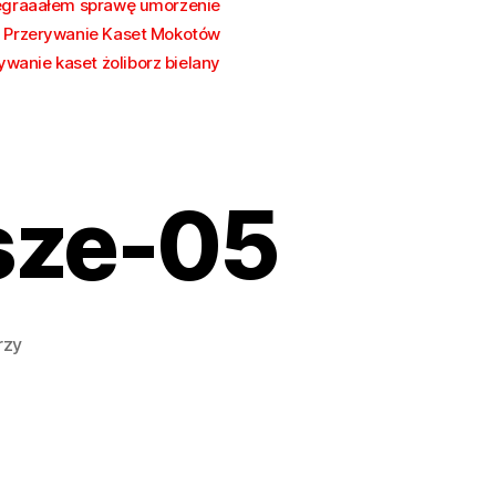
egraaałem sprawę umorzenie
Przerywanie Kaset Mokotów
ywanie kaset żoliborz bielany
sze-05
do
rzy
szkolywyzszenizsze-
05