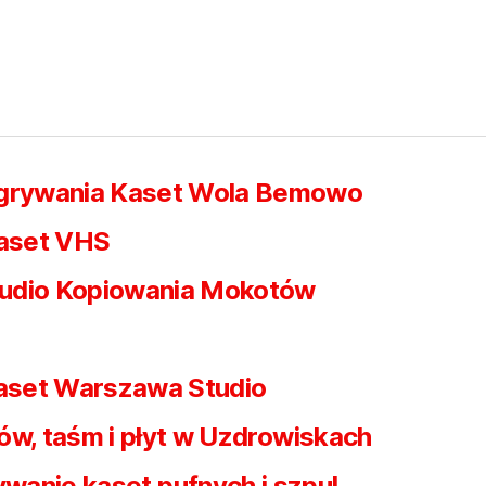
egrywania Kaset Wola Bemowo
aset VHS
udio Kopiowania Mokotów
kaset Warszawa Studio
ów, taśm i płyt w Uzdrowiskach
wanie kaset pufnych i szpul