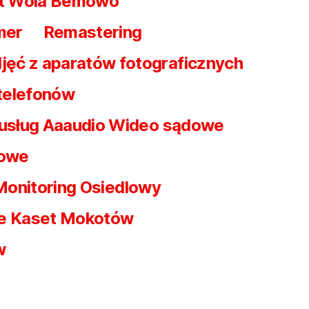
t Wola Bemowo
mer
Remastering
jęć z aparatów fotograficznych
 telefonów
 usług Aaaudio Wideo sądowe
dowe
Monitoring Osiedlowy
e Kaset Mokotów
w