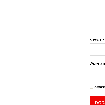
Nazwa
*
Witryna 
Zapami