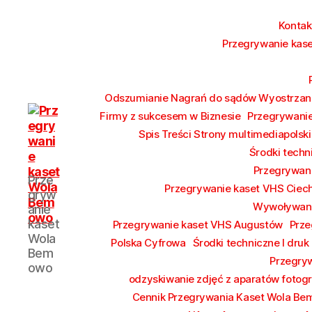
Konta
Przegrywanie kase
Odszumianie Nagrań do sądów Wyostrzani
Firmy z sukcesem w Biznesie
Przegrywanie
Spis Treści Strony multimediapolski
Środki techn
Przegrywan
Przegrywanie
Prze
kaset
Przegrywanie kaset VHS Ciec
gryw
Bemowo
Wywoływani
anie
Wola
kaset
Przegrywanie kaset VHS Augustów
Prze
od
Wola
Polska Cyfrowa
Środki techniczne I druk
17
Bem
Przegryw
zł
owo
Hurt
odzyskiwanie zdjęć z aparatów fotog
Cennik Przegrywania Kaset Wola B