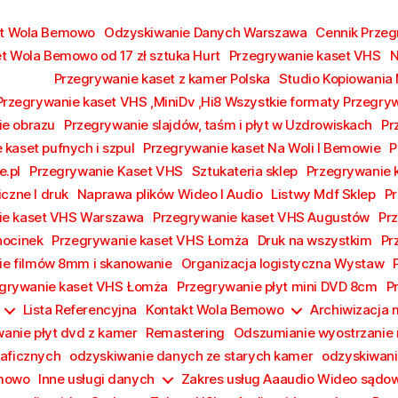
kt Wola Bemowo
Odzyskiwanie Danych Warszawa
Cennik Prze
t Wola Bemowo od 17 zł sztuka Hurt
Przegrywanie kaset VHS
N
Przegrywanie kaset z kamer Polska
Studio Kopiowania
Przegrywanie kaset VHS ,MiniDv ,Hi8 Wszystkie formaty Przegry
e obrazu
Przegrywanie slajdów, taśm i płyt w Uzdrowiskach
Pr
 kaset pufnych i szpul
Przegrywanie kaset Na Woli I Bemowie
P
e.pl
Przegrywanie Kaset VHS
Sztukateria sklep
Przegrywanie
iczne I druk
Naprawa plików Wideo I Audio
Listwy Mdf Sklep
Pr
ie kaset VHS Warszawa
Przegrywanie kaset VHS Augustów
Pr
hocinek
Przegrywanie kaset VHS Łomża
Druk na wszystkim
Pr
e filmów 8mm i skanowanie
Organizacja logistyczna Wystaw
grywanie kaset VHS Łomża
Przegrywanie płyt mini DVD 8cm
P
Lista Referencyjna
Kontakt Wola Bemowo
Archiwizacja
anie płyt dvd z kamer
Remastering
Odszumianie wyostrzanie 
raficznych
odzyskiwanie danych ze starych kamer
odzyskiwani
emowo
Inne usługi danych
Zakres usług Aaaudio Wideo sądo