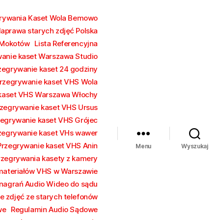
grywania Kaset Wola Bemowo
aprawa starych zdjęć Polska
 Mokotów
Lista Referencyjna
wanie kaset Warszawa Studio
zegrywanie kaset 24 godziny
rzegrywanie kaset VHS Wola
 kaset VHS Warszawa Włochy
zegrywanie kaset VHS Ursus
zegrywanie kaset VHS Grójec
zegrywanie kaset VHs wawer
Przegrywanie kaset VHS Anin
Menu
Wyszukaj
rzegrywania kasety z kamery
 materiałów VHS w Warszawie
nagrań Audio Wideo do sądu
e zdjęć ze starych telefonów
we
Regulamin Audio Sądowe