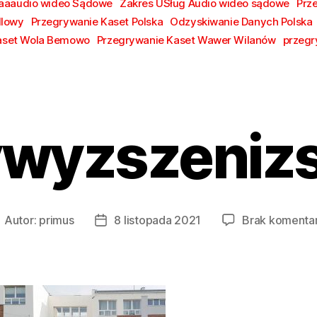
aaaudio wideo Sądowe
Zakres USług Audio wideo sądowe
Prz
dlowy
Przegrywanie Kaset Polska
Odzyskiwanie Danych Polska
aset Wola Bemowo
Przegrywanie Kaset Wawer Wilanów
przegr
ywyzszeniz
Autor:
primus
8 listopada 2021
Brak komenta
utor
Data
pisu
wpisu