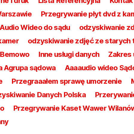
ne I druk
Lista Referencyjna
Kontak
Warszawie
Przegrywanie płyt dvd z ka
 Audio Wideo do sądu
odzyskiwanie zd
 kamer
odzyskiwanie zdjęć ze starych
a Bemowo
Inne usługi danych
Zakres
a Agrupa sądowa
Aaaaudio wideo Są
e
Przegraaałem sprawę umorzenie
yskiwanie Danych Polska
Przerywani
wo
Przegrywanie Kaset Wawer Wilanó
any