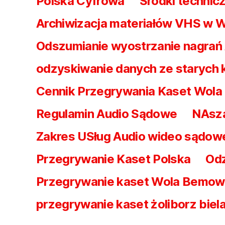
Polska Cyfrowa
Środki technicz
Archiwizacja materiałów VHS w 
Odszumianie wyostrzanie nagrań
odzyskiwanie danych ze starych
Cennik Przegrywania Kaset Wol
Regulamin Audio Sądowe
NAsz
Zakres USług Audio wideo sądow
Przegrywanie Kaset Polska
Odz
Przegrywanie kaset Wola Bemo
przegrywanie kaset żoliborz biel