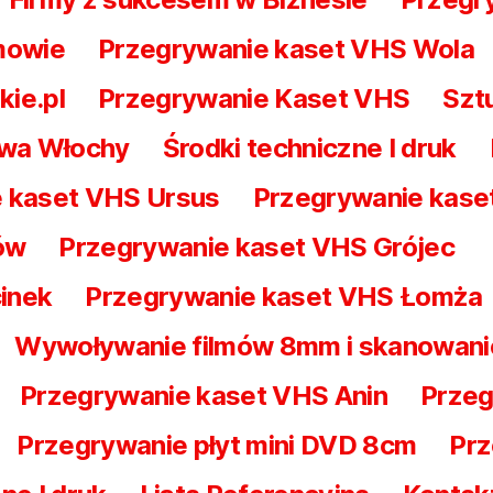
mowie
Przegrywanie kaset VHS Wola
kie.pl
Przegrywanie Kaset VHS
Szt
awa Włochy
Środki techniczne I druk
 kaset VHS Ursus
Przegrywanie kas
ów
Przegrywanie kaset VHS Grójec
inek
Przegrywanie kaset VHS Łomża
Wywoływanie filmów 8mm i skanowani
Przegrywanie kaset VHS Anin
Przeg
Przegrywanie płyt mini DVD 8cm
Prz