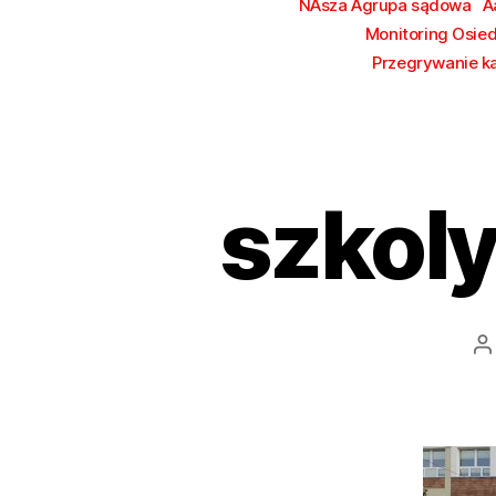
NAsza Agrupa sądowa
A
Monitoring Osie
Przegrywanie k
szkol
A
w