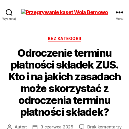
Przegrywanie
Wyszukaj
Menu
kaset
Bemowo
Wola
Kategorie
BEZ KATEGORII
od
Odroczenie terminu
17
zł
płatności składek ZUS.
Hurt
Kto i na jakich zasadach
może skorzystać z
odroczenia terminu
płatności składek?
do
Autor:
3 czerwca 2025
Brak komentarzy
Autor
Data