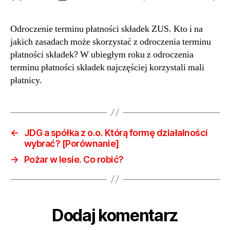
Odr
wpisu
wpisu
ter
Odroczenie terminu płatności składek ZUS. Kto i na
pła
jakich zasadach może skorzystać z odroczenia terminu
skł
ZUS
płatności składek? W ubiegłym roku z odroczenia
Kto
terminu płatności składek najczęściej korzystali mali
i
płatnicy.
na
jak
zas
mo
sko
←
JDG a spółka z o.o. Którą formę działalności
z
wybrać? [Porównanie]
odr
→
Pożar w lesie. Co robić?
ter
pła
skł
Dodaj komentarz