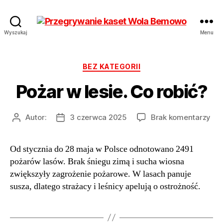
Przegrywanie
Wyszukaj
Menu
kaset
Bemowo
Wola
Kategorie
BEZ KATEGORII
od
Pożar w lesie. Co robić?
17
zł
Hurt
do
Autor:
3 czerwca 2025
Brak komentarzy
Autor
Data
Poż
wpisu
wpisu
w
Od stycznia do 28 maja w Polsce odnotowano 2491
lesi
pożarów lasów. Brak śniegu zimą i sucha wiosna
Co
rob
zwiększyły zagrożenie pożarowe. W lasach panuje
susza, dlatego strażacy i leśnicy apelują o ostrożność.