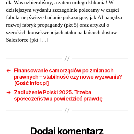
09
dla Was uzbieraliśmy, a zatem miłego klikania! W
07]
dzisiejszym wydaniu szczególnie polecamy w części
Bie
fabularnej świeże badanie pokazujące, jak AI napędza
i
rozwój fabryk propagandy (pkt 5) oraz artykuł o
czy
szerokich konsekwencjach ataku na łańcuch dostaw
Salesforce (pkt […]
←
Finansowanie samorządów po zmianach
prawnych – stabilność czy nowe wyzwania?
[Gość Infor.pl]
→
Zadłużenie Polski 2025. Trzeba
społeczeństwu powiedzieć prawdę
Dodaj komentarz