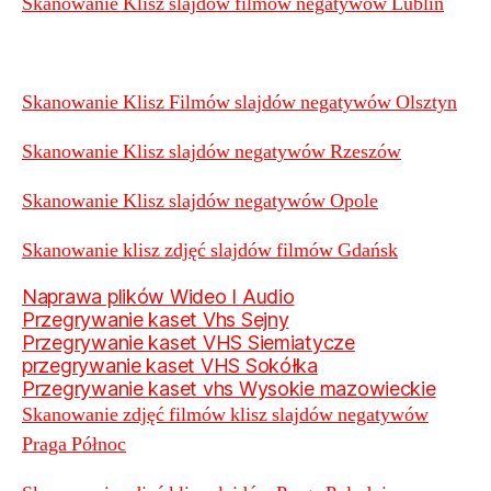
Skanowanie Klisz slajdów filmów negatywów Lublin
Skanowanie Klisz Filmów slajdów negatywów Olsztyn
Skanowanie Klisz slajdów negatywów Rzeszów
Skanowanie Klisz slajdów negatywów Opole
Skanowanie klisz zdjęć slajdów filmów Gdańsk
Naprawa plików Wideo I Audio
Przegrywanie kaset Vhs Sejny
Przegrywanie kaset VHS Siemiatycze
przegrywanie kaset VHS Sokółka
Przegrywanie kaset vhs Wysokie mazowieckie
Skanowanie zdjęć filmów klisz slajdów negatywów
Praga Północ