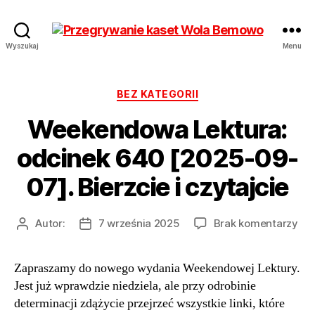
Przegrywanie
Wyszukaj
Menu
kaset
Bemowo
Wola
Kategorie
BEZ KATEGORII
od
Weekendowa Lektura:
17
zł
odcinek 640 [2025-09-
Hurt
07]. Bierzcie i czytajcie
do
Autor:
7 września 2025
Brak komentarzy
Autor
Data
We
wpisu
wpisu
Lek
Zapraszamy do nowego wydania Weekendowej Lektury.
odc
Jest już wprawdzie niedziela, ale przy odrobinie
64
[20
determinacji zdążycie przejrzeć wszystkie linki, które